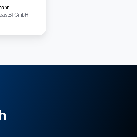
mann
BeastBI GmbH
h