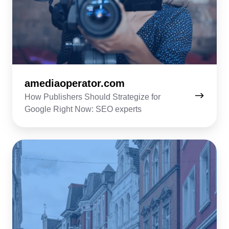
amediaoperator.com
How Publishers Should Strategize for
Google Right Now: SEO experts
oldenburger-
onlinezeitung.de