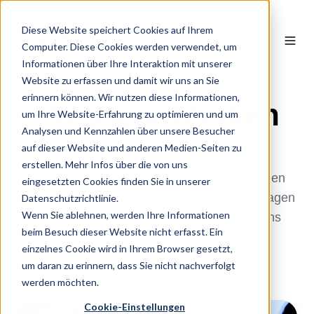
Diese Website speichert Cookies auf Ihrem
DE
Computer. Diese Cookies werden verwendet, um
Informationen über Ihre Interaktion mit unserer
Website zu erfassen und damit wir uns an Sie
erinnern können. Wir nutzen diese Informationen,
Presse & Medien
um Ihre Website-Erfahrung zu optimieren und um
Analysen und Kennzahlen über unsere Besucher
auf dieser Website und anderen Medien-Seiten zu
Hier finden Sie offizielle Neuigkeiten,
erstellen. Mehr Infos über die von uns
Medienberichte und Hintergrundinformationen
eingesetzten Cookies finden Sie in unserer
über unser Unternehmen. Für Interview-Anfragen
Datenschutzrichtlinie.
Wenn Sie ablehnen, werden Ihre Informationen
oder Pressematerialien kontaktieren Sie uns
beim Besuch dieser Website nicht erfasst. Ein
gerne per E-Mail:
admin@beast.bi
einzelnes Cookie wird in Ihrem Browser gesetzt,
um daran zu erinnern, dass Sie nicht nachverfolgt
werden möchten.
Cookie-Einstellungen
computerbild.de