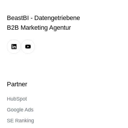
BeastBI - Datengetriebene
B2B Marketing Agentur
LinkedIn
Youtube
Company
Channel
Page
Link
Link
Partner
HubSpot
Google Ads
SE Ranking